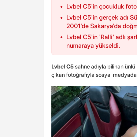
Lvbel C5'in çocukluk foto
Lvbel C5'in gerçek adı S
2001'de Sakarya'da doğm
Lvbel C5'in 'Ralli' adlı şa
numaraya yükseldi.
Lvbel C5
sahne adıyla bilinan ünlü
çıkan fotoğrafıyla sosyal medyada