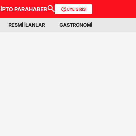
İPTO PARA
HABER
ÜYE GİRİŞİ
RESMİ İLANLAR
GASTRONOMİ