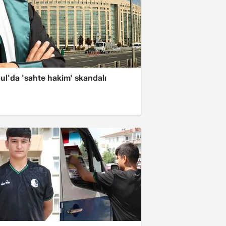
ul'da 'sahte hakim' skandalı