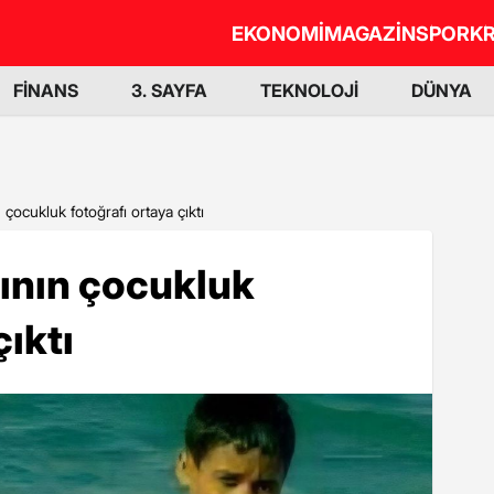
EKONOMİ
MAGAZİN
SPOR
KR
FİNANS
3. SAYFA
TEKNOLOJİ
DÜNYA
 çocukluk fotoğrafı ortaya çıktı
sının çocukluk
çıktı