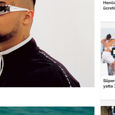
Henüz 
ücreti
Süper 
yatta 