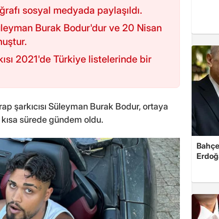
ğrafı sosyal medyada paylaşıldı.
üleyman Burak Bodur'dur ve 20 Nisan
uştur.
rkısı 2021'de Türkiye listelerinde bir
 rap şarkıcısı Süleyman Burak Bodur, ortaya
 kısa sürede gündem oldu.
Bahçel
Erdoğ