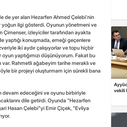
de de yer alan Hezarfen Ahmed Çelebi'nin
er yoğun ilgi gösterdi. Oyunun yönetmeni ve
n Çimenser, izleyiciler tarafından ayakta
de yaptığı konuşmada, emeği geçenlere
riyle iki aydır çalışıyorlar ve topu hiçbir
r oyun yaptığımızı düşünüyorum. Fakat bu
 var. Rahmetli ağabeyim tarihe meraklı ve
Böyle bir projeyi oluşturmam için sürekli bana
Ayyüce
vekili
n devam edeceğini ve oyunu birbiriyle
caklarını dile getirdi. Oyunda "Hezarfen
ari Hasan Çelebi"yi Emir Çiçek, "Evliya
ıyor.