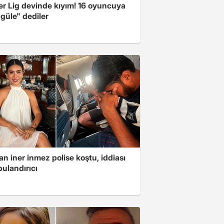
er Lig devinde kıyım! 16 oyuncuya
güle" dediler
n iner inmez polise koştu, iddiası
ulandırıcı