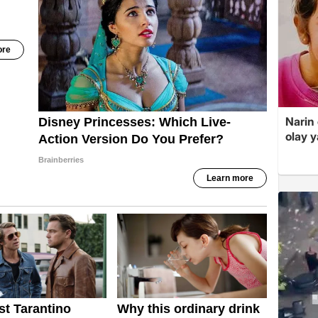
Narin
olay 