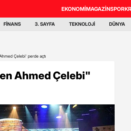
EKONOMİ
MAGAZİN
SPOR
KR
FİNANS
3. SAYFA
TEKNOLOJİ
DÜNYA
Ahmed Çelebi' perde açtı
fen Ahmed Çelebi"