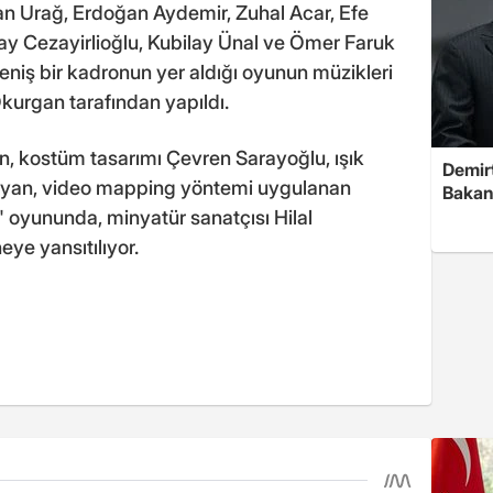
an Urağ, Erdoğan Aydemir, Zuhal Acar, Efe
Eray Cezayirlioğlu, Kubilay Ünal ve Ömer Faruk
eniş bir kadronun yer aldığı oyunun müzikleri
Okurgan tarafından yapıldı.
n, kostüm tasarımı Çevren Sarayoğlu, ışık
Demirt
aşıyan, video mapping yöntemi uygulanan
Bakan
oyununda, minyatür sanatçısı Hilal
ye yansıtılıyor.