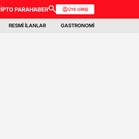
İPTO PARA
HABER
ÜYE GİRİŞİ
RESMİ İLANLAR
GASTRONOMİ