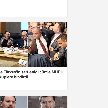
 Türkeş'in sarf ettiği cümle MHP'li
 küplere bindirdi