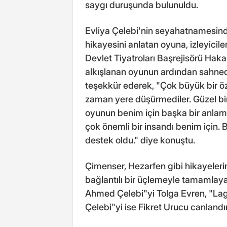
saygı duruşunda bulunuldu.
Evliya Çelebi'nin seyahatnamesin
hikayesini anlatan oyuna, izleyicil
Devlet Tiyatroları Başrejisörü Haka
alkışlanan oyunun ardından sahne
teşekkür ederek, "Çok büyük bir özve
zaman yere düşürmediler. Güzel bi
oyunun benim için başka bir anlamı
çok önemli bir insandı benim için. 
destek oldu." diye konuştu.
Çimenser, Hezarfen gibi hikayeleri
bağlantılı bir üçlemeyle tamamlaya
Ahmed Çelebi"yi Tolga Evren, "Lag
Çelebi"yi ise Fikret Urucu canlandır