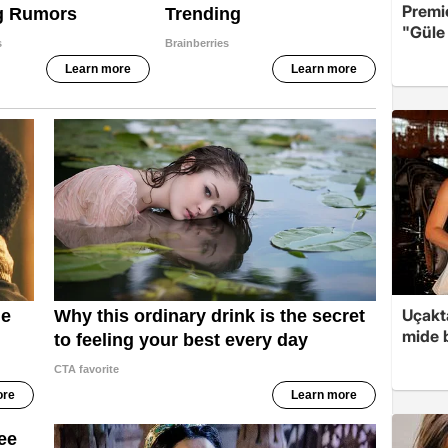
Premi
"Güle 
Uçakta
mide b