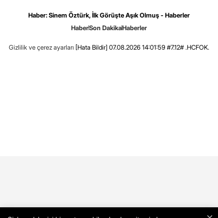
Haber: Sinem Öztürk, İlk Görüşte Aşık Olmuş - Haberler
Haber
Son Dakika
Haberler
Gizlilik ve çerez ayarları
[Hata Bildir]
07.08.2026 14:01:59 #7.12# .HCFOK.
×