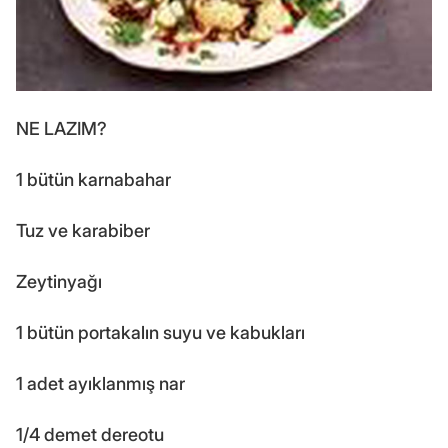
NE LAZIM?
1 bütün karnabahar
Tuz ve karabiber
Zeytinyağı
1 bütün portakalın suyu ve kabukları
1 adet ayıklanmış nar
1/4 demet dereotu