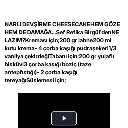
NARLI DEVŞİRME CHEESECAKEHEM GÖZE
HEM DE DAMAĞA...Şef Refika Birgül'denNE
LAZIM?Kreması için;200 gr labne200 ml
kutu krema- 4 çorba kaşığı pudraşekeri1/3
vanilya çekirdeğiTabanı için;200 gr yulaflı
bisküvi3 çorba kaşığı boziç (taze
antepfıstığı)- 2 çorba kaşığı
tereyağıSüslemesi için;