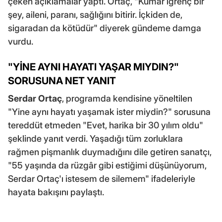
çeken açıklamalar yaptı. Ortaç, "Kumar iğrenç bir
şey, aileni, paranı, sağlığını bitirir. İçkiden de,
sigaradan da kötüdür" diyerek gündeme damga
vurdu.
"YİNE AYNI HAYATI YAŞAR MIYDIN?"
SORUSUNA NET YANIT
Serdar Ortaç
, programda kendisine yöneltilen
"Yine aynı hayatı yaşamak ister miydin?" sorusuna
tereddüt etmeden "Evet, harika bir 30 yılım oldu"
şeklinde yanıt verdi. Yaşadığı tüm zorluklara
rağmen pişmanlık duymadığını dile getiren sanatçı,
"55 yaşında da rüzgâr gibi estiğimi düşünüyorum,
Serdar Ortaç'ı istesem de silemem" ifadeleriyle
hayata bakışını paylaştı.