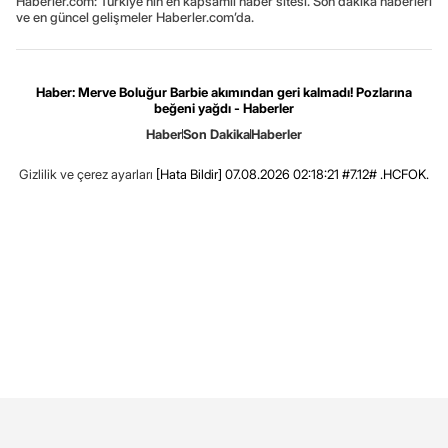
Haberler.com: Türkiye’nin en kapsamlı haber sitesi. Son dakika haberleri
ve en güncel gelişmeler Haberler.com’da.
Haber: Merve Boluğur Barbie akımından geri kalmadı! Pozlarına
beğeni yağdı - Haberler
Haber
Son Dakika
Haberler
Gizlilik ve çerez ayarları
[Hata Bildir]
07.08.2026 02:18:21 #7.12# .HCFOK.