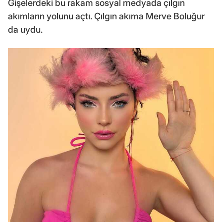
Gişelerdeki bu rakam sosyal medyada çılgın
akımların yolunu açtı. Çılgın akıma Merve Boluğur
da uydu.