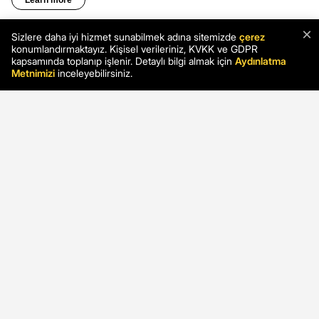
×
Sizlere daha iyi hizmet sunabilmek adına sitemizde
çerez
konumlandırmaktayız. Kişisel verileriniz, KVKK ve GDPR
kapsamında toplanıp işlenir. Detaylı bilgi almak için
Aydınlatma
Metnimizi
inceleyebilirsiniz.