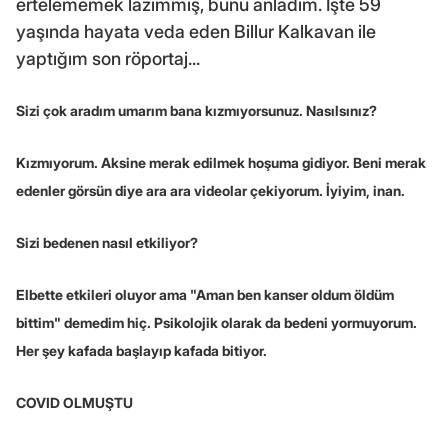
ertelememek lazımmış, bunu anladım. İşte 59
yaşında hayata veda eden Billur Kalkavan ile
yaptığım son röportaj...
Sizi çok aradım umarım bana kızmıyorsunuz. Nasılsınız?
Kızmıyorum. Aksine merak edilmek hoşuma gidiyor. Beni merak
edenler görsün diye ara ara videolar çekiyorum. İyiyim, inan.
Sizi bedenen nasıl etkiliyor?
Elbette etkileri oluyor ama "Aman ben kanser oldum öldüm
bittim" demedim hiç. Psikolojik olarak da bedeni yormuyorum.
Her şey kafada başlayıp kafada bitiyor.
COVID OLMUŞTU