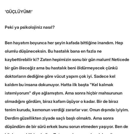
'GÜÇLÜYÜM!'
Peki ya psikolojiniz nasıl?
Ben hayatım boyunca her şeyin kafada bittiğine inandım. Hep
olumlu düşüneceksin. Bu hastalık bana en fazla ne
kaybettirebilir ki? Zaten hepimizin sonu bir gün malum! Neticede
bir gün öleceğiz ama bu hastalık beni öldürmeyecek çünkü
doktorların dediğine göre vücut yapım çok iyi. Sadece kel
kaldım bu insana dokunuyor. Hatta ilk başta "Kel kalmak
istemiyorum" diye ağlamıştım. Ama sonra hiçbir mahsurunun
olmadığını gördüm, biraz kafam üşüyor o kadar. Bir de biraz
tenim kurudu, kemonun verdiği zararlar var. Onun dışında iyiyim.
Derdim güzellikten ziyade saçlı başlı olmaktı. Ama sonra
düşündüm de bir sürü erkek bunu sorun etmeden yaşıyor. Ben de