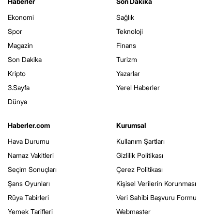
Haberler
Son Dakika
Ekonomi
Sağlık
Spor
Teknoloji
Magazin
Finans
Son Dakika
Turizm
Kripto
Yazarlar
3.Sayfa
Yerel Haberler
Dünya
Haberler.com
Kurumsal
Hava Durumu
Kullanım Şartları
Namaz Vakitleri
Gizlilik Politikası
Seçim Sonuçları
Çerez Politikası
Şans Oyunları
Kişisel Verilerin Korunması
Rüya Tabirleri
Veri Sahibi Başvuru Formu
Yemek Tarifleri
Webmaster