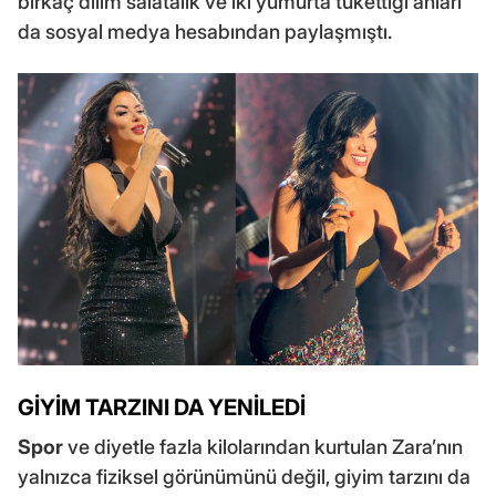
birkaç dilim salatalık ve iki yumurta tükettiği anları
da sosyal medya hesabından paylaşmıştı.
GİYİM TARZINI DA YENİLEDİ
Spor
ve diyetle fazla kilolarından kurtulan Zara’nın
yalnızca fiziksel görünümünü değil, giyim tarzını da