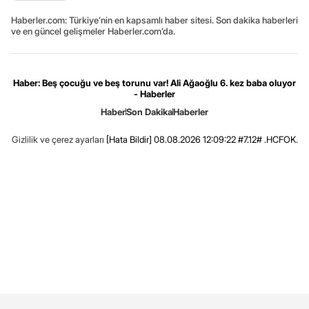
Haberler.com: Türkiye’nin en kapsamlı haber sitesi. Son dakika haberleri
ve en güncel gelişmeler Haberler.com’da.
Haber: Beş çocuğu ve beş torunu var! Ali Ağaoğlu 6. kez baba oluyor
- Haberler
Haber
Son Dakika
Haberler
Gizlilik ve çerez ayarları
[Hata Bildir]
08.08.2026 12:09:22 #7.12# .HCFOK.