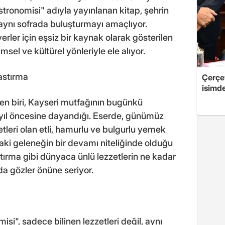
astronomisi" adıyla yayınlanan kitap, şehrin
 aynı sofrada buluşturmayı amaçlıyor.
ler için eşsiz bir kaynak olarak gösterilen
msel ve kültürel yönleriyle ele alıyor.
astırma
Çerçe
isimd
rden biri, Kayseri mutfağının bugünkü
ce yıl öncesine dayandığı. Eserde, günümüz
etleri olan etli, hamurlu ve bulgurlu yemek
ndaki geleneğin bir devamı niteliğinde olduğu
stırma gibi dünyaca ünlü lezzetlerin ne kadar
a gözler önüne seriyor.
si", sadece bilinen lezzetleri değil, aynı