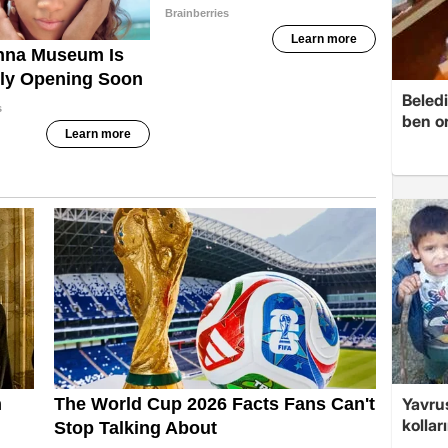
Beledi
ben o
Yavrus
kolları