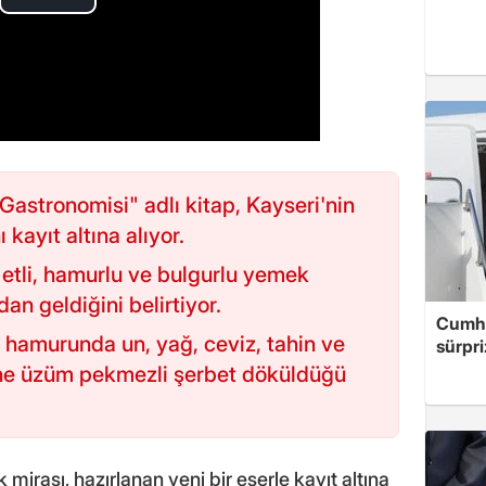
Gastronomisi" adlı kitap, Kayseri'nin
 kayıt altına alıyor.
 etli, hamurlu ve bulgurlu yemek
dan geldiğini belirtiyor.
Cumhu
n hamurunda un, yağ, ceviz, tahin ve
sürpri
rine üzüm pekmezli şerbet döküldüğü
k mirası, hazırlanan yeni bir eserle kayıt altına