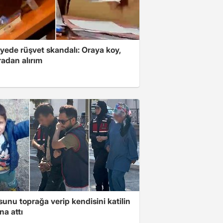
yede rüşvet skandalı: Oraya koy,
radan alırım
unu toprağa verip kendisini katilin
na attı