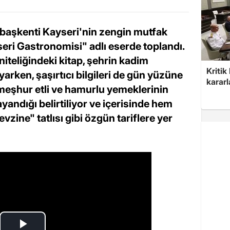
t başkenti Kayseri'nin zengin mutfak
seri Gastronomisi" adlı eserde toplandı.
 niteliğindeki kitap, şehrin kadim
Kritik
arken, şaşırtıcı bilgileri de gün yüzüne
kararl
 meşhur etli ve hamurlu yemeklerinin
yandığı belirtiliyor ve içerisinde hem
zine" tatlısı gibi özgün tariflere yer