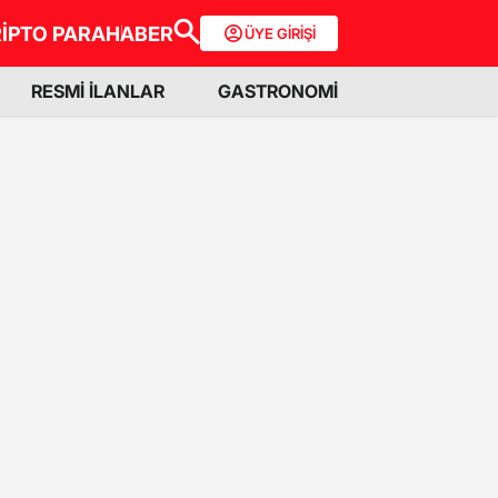
İPTO PARA
HABER
ÜYE GİRİŞİ
RESMİ İLANLAR
GASTRONOMİ