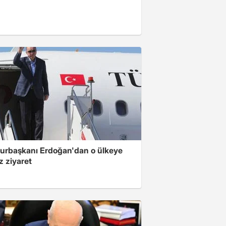
rbaşkanı Erdoğan'dan o ülkeye
z ziyaret