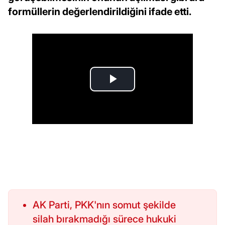
formüllerin değerlendirildiğini ifade etti.
AK Parti, PKK'nın somut şekilde
silah bırakmadığı sürece hukuki