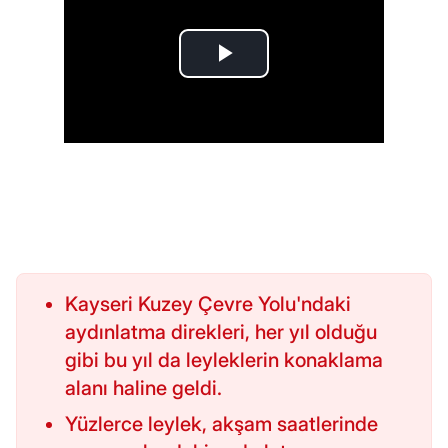
Kayseri Kuzey Çevre Yolu'ndaki
aydınlatma direkleri, her yıl olduğu
gibi bu yıl da leyleklerin konaklama
alanı haline geldi.
Yüzlerce leylek, akşam saatlerinde