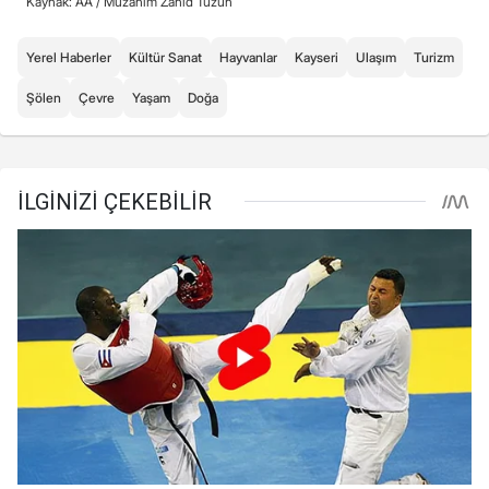
Kaynak: AA /
Müzahim Zahid Tüzün
Yerel Haberler
Kültür Sanat
Hayvanlar
Kayseri
Ulaşım
Turizm
Şölen
Çevre
Yaşam
Doğa