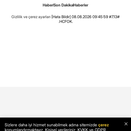
Haber
Son Dakika
Haberler
Gizlilik ve çerez ayarları
[Hata Bildir]
08.08.2026 09:45:59 #7.13#
.HCFOK.
×
Sizlere daha iyi hizmet sunabilmek adına sitemizde
çerez
konumlandırmaktayız. Kişisel verileriniz, KVKK ve GDPR