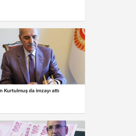
 Kurtulmuş da imzayı attı