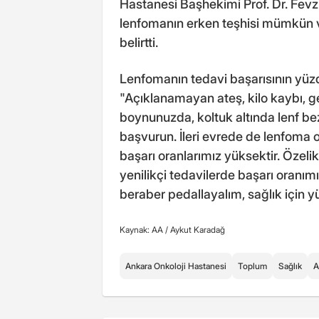
Hastanesi Başhekimi Prof. Dr. Fevz
lenfomanın erken teşhisi mümkün ve
belirtti.
Lenfomanın tedavi başarısının yüzd
"Açıklanamayan ateş, kilo kaybı, ge
boynunuzda, koltuk altında lenf be
başvurun. İleri evrede de lenfoma o
başarı oranlarımız yüksektir. Özel
yenilikçi tedavilerde başarı oranım
beraber pedallayalım, sağlık için yü
Kaynak: AA /
Aykut Karadağ
Ankara Onkoloji Hastanesi
Toplum
Sağlık
A