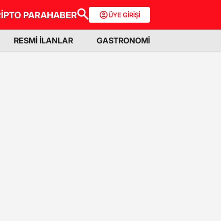
İPTO PARA
HABER
ÜYE GİRİŞİ
RESMİ İLANLAR
GASTRONOMİ