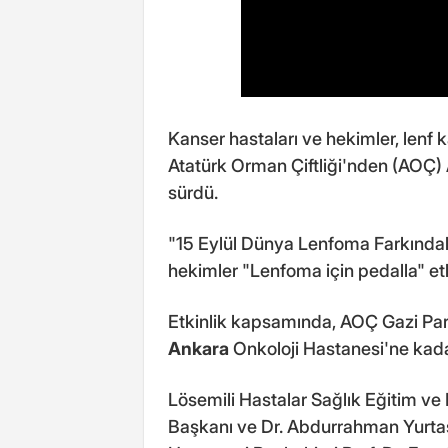
Kanser hastaları ve hekimler, lenf
Atatürk Orman Çiftliği'nden (AOÇ)
sürdü.
"15 Eylül Dünya Lenfoma Farkındalı
hekimler "Lenfoma için pedalla" etk
Etkinlik kapsamında, AOÇ Gazi Park'
Ankara
Onkoloji Hastanesi'ne kadar
Lösemili Hastalar Sağlık Eğitim v
Başkanı ve Dr. Abdurrahman Yurtas