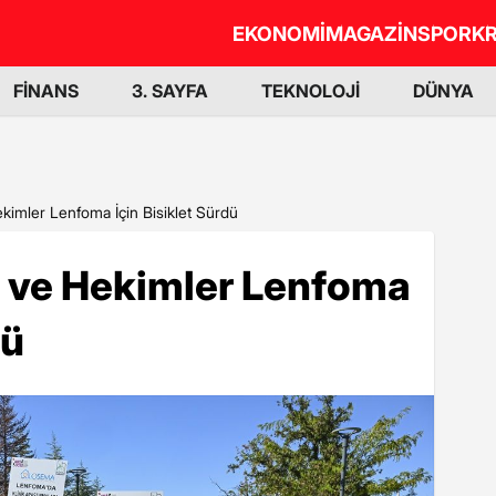
EKONOMİ
MAGAZİN
SPOR
KR
FİNANS
3. SAYFA
TEKNOLOJİ
DÜNYA
ekimler Lenfoma İçin Bisiklet Sürdü
ı ve Hekimler Lenfoma
dü