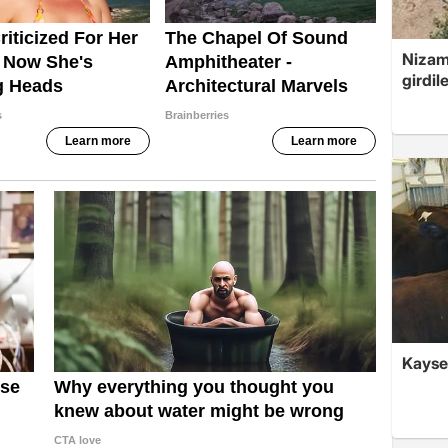
Nizami
girdil
Kayseri