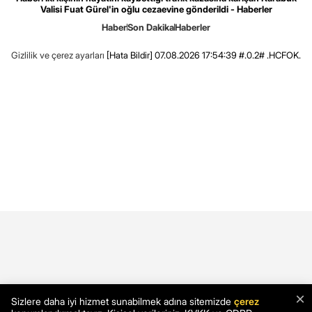
Valisi Fuat Gürel'in oğlu cezaevine gönderildi - Haberler
Haber
Son Dakika
Haberler
Gizlilik ve çerez ayarları
[Hata Bildir]
07.08.2026 17:54:39 #.0.2# .HCFOK.
×
Sizlere daha iyi hizmet sunabilmek adına sitemizde
çerez