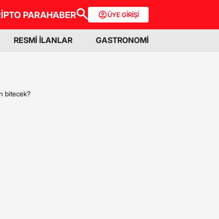
İPTO PARA
HABER
ÜYE GİRİŞİ
RESMİ İLANLAR
GASTRONOMİ
an bitecek?