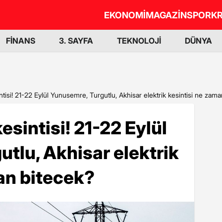
EKONOMİ
MAGAZİN
SPOR
KR
FİNANS
3. SAYFA
TEKNOLOJİ
DÜNYA
ntisi! 21-22 Eylül Yunusemre, Turgutlu, Akhisar elektrik kesintisi ne zam
esintisi! 21-22 Eylül
tlu, Akhisar elektrik
an bitecek?