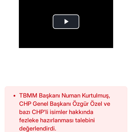
TBMM Başkanı Numan Kurtulmuş,
CHP Genel Başkanı Özgür Özel ve
bazı CHP'li isimler hakkında
fezleke hazırlanması talebini
değerlendirdi.