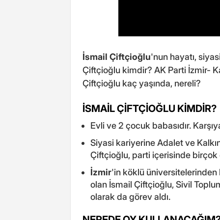
İsmail Çiftçioğlu
'nun hayatı, siyasi
Çiftçioğlu kimdir? AK Parti İzmir-
Çiftçioğlu kaç yaşında, nereli?
İSMAİL ÇİFTÇİOĞLU KİMDİR?
Evli ve 2 çocuk babasıdır. Karşı
Siyasi kariyerine Adalet ve Kalkın
Çiftçioğlu, parti içerisinde birçok
İzmir
'in köklü üniversitelerinde
olan İsmail Çiftçioğlu, Sivil Toplu
olarak da görev aldı.
NEREDE OY KULLANACAĞIM