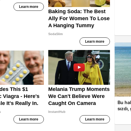
Bu hal
sızdı,