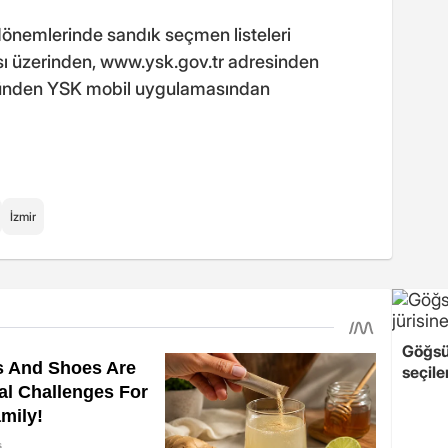
önemlerinde sandık seçmen listeleri
sı üzerinden,
www.ysk.gov.tr
adresinden
ünden YSK mobil uygulamasından
İzmir
Göğsü
seçile