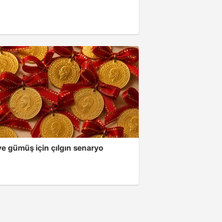
ve gümüş için çılgın senaryo