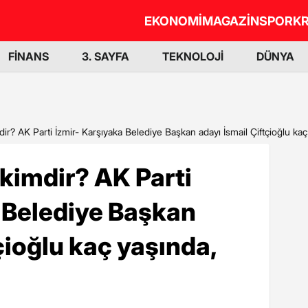
EKONOMİ
MAGAZİN
SPOR
KR
FİNANS
3. SAYFA
TEKNOLOJİ
DÜNYA
mdir? AK Parti İzmir- Karşıyaka Belediye Başkan adayı İsmail Çiftçioğlu kaç
 kimdir? AK Parti
 Belediye Başkan
çioğlu kaç yaşında,