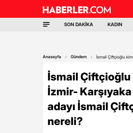
SON DAKİKA
KADIN
Anasayfa
Gündem
İsmail Çiftçioğlu ki
İsmail Çiftçioğlu
İzmir- Karşıyaka
adayı İsmail Çift
nereli?