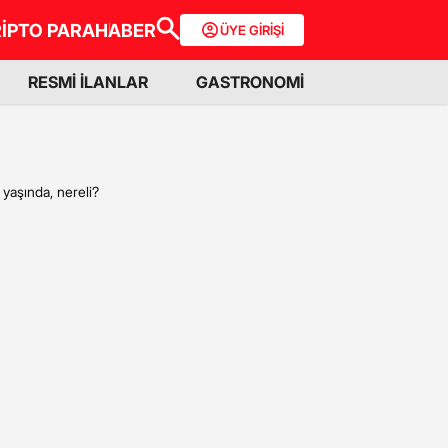
İPTO PARA
HABER
ÜYE GİRİŞİ
RESMİ İLANLAR
GASTRONOMİ
 yaşında, nereli?