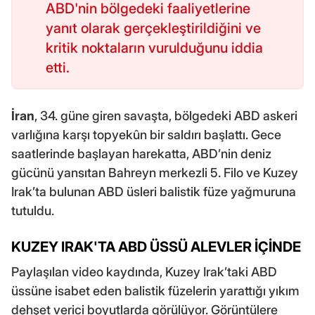
ABD'nin bölgedeki faaliyetlerine
yanıt olarak gerçekleştirildiğini ve
kritik noktaların vurulduğunu iddia
etti.
İran
, 34. güne giren savaşta, bölgedeki ABD askeri
varlığına karşı topyekûn bir saldırı başlattı. Gece
saatlerinde başlayan harekatta, ABD’nin deniz
gücünü yansıtan Bahreyn merkezli 5. Filo ve Kuzey
Irak’ta bulunan ABD üsleri balistik füze yağmuruna
tutuldu.
KUZEY IRAK'TA ABD ÜSSÜ ALEVLER İÇİNDE
Paylaşılan video kaydında, Kuzey Irak’taki ABD
üssüne isabet eden balistik füzelerin yarattığı yıkım
dehşet verici boyutlarda görülüyor. Görüntülere