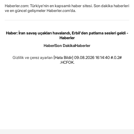
Haberler.com: Türkiye’nin en kapsamlı haber sitesi. Son dakika haberleri
ve en güncel gelişmeler Haberler.com’da.
Haber: İran savaş uçakları havalandı, Erbil'den patlama sesleri geldi -
Haberler
Haber
Son Dakika
Haberler
Gizlilik ve çerez ayarları
[Hata Bildir]
09.08.2026 16:14:40 #.0.2#
.HCFOK.