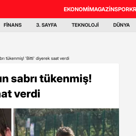
EKONOMİ
MAGAZİN
SPOR
KR
FİNANS
3. SAYFA
TEKNOLOJİ
DÜNYA
ı tükenmiş! 'Bitti' diyerek saat verdi
n sabrı tükenmiş!
aat verdi