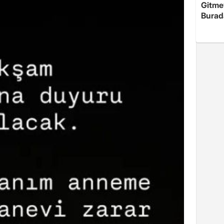
Gitme
Burad