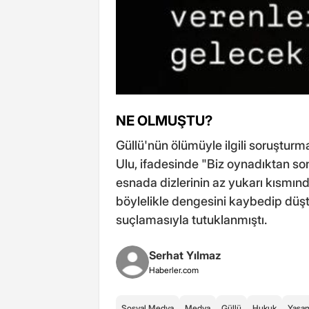
NE OLMUŞTU?
Güllü'nün ölümüyle ilgili soruşturm
Ulu, ifadesinde "Biz oynadıktan s
esnada dizlerinin az yukarı kısmınd
böylelikle dengesini kaybedip düş
suçlamasıyla tutuklanmıştı.
Serhat Yılmaz
Haberler.com
Sosyal Medya
Medya
Güllü
Hukuk
Yaşa