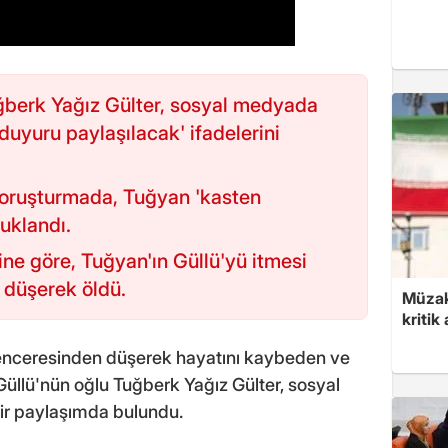
uğberk Yağız Gülter, sosyal medyada
uyuru paylaşılacak' ifadelerini
 soruşturmada, Tuğyan 'kasten
uklandı.
ine göre, Tuğyan'ın Güllü'yü itmesi
 düşerek öldü.
Müzak
kritik
penceresinden düşerek hayatını kaybeden ve
Güllü'nün oğlu Tuğberk Yağız Gülter, sosyal
r paylaşımda bulundu.