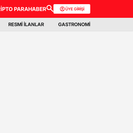
İPTO PARA
HABER
ÜYE GİRİŞİ
RESMİ İLANLAR
GASTRONOMİ