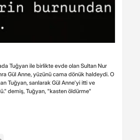
ada Tuğyan ile birlikte evde olan Sultan Nur
onra Gül Anne, yüzünü cama dönük haldeydi. O
an Tuğyan, sarılarak Gül Anne'yi itti ve
tü." demiş, Tuğyan, "kasten öldürme"
m