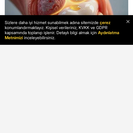
×
Sizlere daha iyi hizmet sunabilmek adına sitemizde
çerez
konumlandırmaktayız. Kişisel verileriniz, KVKK ve GDPR
kapsamında toplanıp işlenir. Detaylı bilgi almak için
Aydınlatma
Metnimizi
inceleyebilirsiniz.