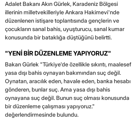
Adalet Bakanı Akın Gürlek, Karadeniz Bölgesi
illerinin milletvekilleriyle Ankara Hakimevi'nde
düzenlenen istişare toplantısında gençlerin ve
çocukların sanal bahis, uyuşturucu, sanal kumar
konusunda bir bataklığa düştüğünü belirtti.
"YENİ BİR DÜZENLEME YAPIYORUZ"
Bakan Gürlek "Türkiye'de özellikle sıkıntı, maalesef
yasa dışı bahis oynayan bakımından suç değil.
Oynatan, aracılık eden, havale eden, banka hesabı
gönderen, bunlar suç. Ama yasa dışı bahis
oynayana suç değil. Bunun suç olması konusunda
bir düzenleme çalışması yapıyoruz."
değerlendirmesinde bulundu.