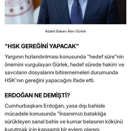
Adalet Bakanı Akın Gürlek
"HSK GEREĞİNİ YAPACAK"
Yargının hızlandırılması konusunda "hedef süre"nin
önemini vurgulayan Gürlek, hedef sürede hakim ve
savcıların dosyalarını bitirememeleri durumunda
HSK'nın gereğini yapacağını ifade etti.
ERDOĞAN NE DEMİŞTİ?
Cumhurbaşkanı Erdoğan, yasa dışı bahisle
mücadele konusunda "İnsanımızı bataklığa
sürükleyen sanal bahis ve kumar belasının kökünü
kurutmak için kapsamlı bir eylem planını