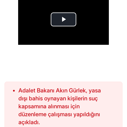
Adalet Bakanı Akın Gürlek, yasa
dışı bahis oynayan kişilerin suç
kapsamına alınması için
düzenleme çalışması yapıldığını
açıkladı.