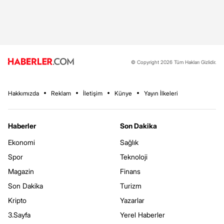
© Copyright 2026 Tüm Hakları Gizlidir.
Hakkımızda
Reklam
İletişim
Künye
Yayın İlkeleri
Haberler
Son Dakika
Ekonomi
Sağlık
Spor
Teknoloji
Magazin
Finans
Son Dakika
Turizm
Kripto
Yazarlar
3.Sayfa
Yerel Haberler