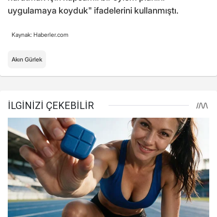
uygulamaya koyduk" ifadelerini kullanmıştı.
Kaynak: Haberler.com
Akın Gürlek