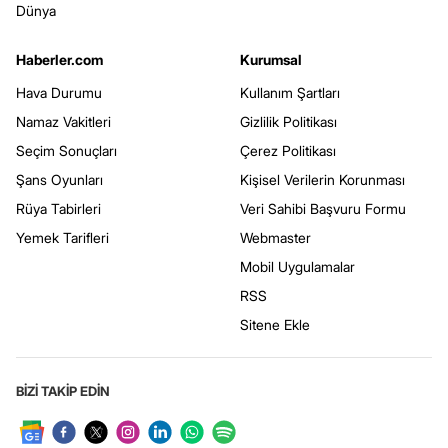
Dünya
Haberler.com
Kurumsal
Hava Durumu
Kullanım Şartları
Namaz Vakitleri
Gizlilik Politikası
Seçim Sonuçları
Çerez Politikası
Şans Oyunları
Kişisel Verilerin Korunması
Rüya Tabirleri
Veri Sahibi Başvuru Formu
Yemek Tarifleri
Webmaster
Mobil Uygulamalar
RSS
Sitene Ekle
BİZİ TAKİP EDİN