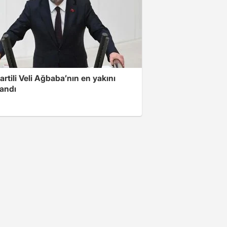
artili Veli Ağbaba’nın en yakını
landı