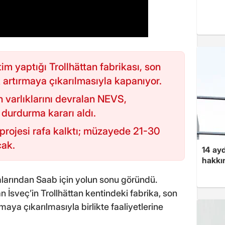
im yaptığı Trollhättan fabrikası, son
 artırmaya çıkarılmasıyla kapanıyor.
n varlıklarını devralan NEVS,
durdurma kararı aldı.
 projesi rafa kalktı; müzayede 21-30
cak.
14 ayd
hakkın
arından Saab için yolun sonu göründü.
n İsveç’in Trollhättan kentindeki fabrika, son
maya çıkarılmasıyla birlikte faaliyetlerine