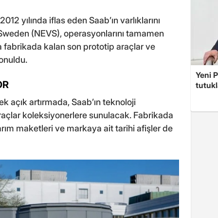
012 yılında iflas eden Saab’ın varlıklarını
e Sweden (NEVS), operasyonlarını tamamen
fabrikada kalan son prototip araçlar ve
konuldu.
Yeni P
OR
tutuk
ek açık artırmada, Saab’ın teknoloji
çlar koleksiyonerlere sunulacak. Fabrikada
ım maketleri ve markaya ait tarihi afişler de