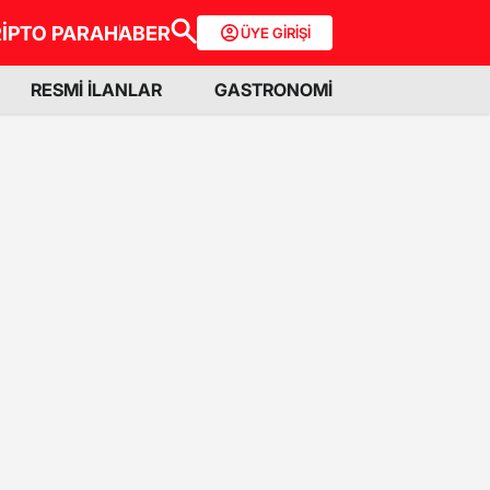
İPTO PARA
HABER
ÜYE GİRİŞİ
RESMİ İLANLAR
GASTRONOMİ