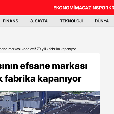
EKONOMİ
MAGAZİN
SPOR
KR
FİNANS
3. SAYFA
TEKNOLOJİ
DÜNYA
ane markası veda etti! 79 yıllık fabrika kapanıyor
ının efsane markası
ık fabrika kapanıyor