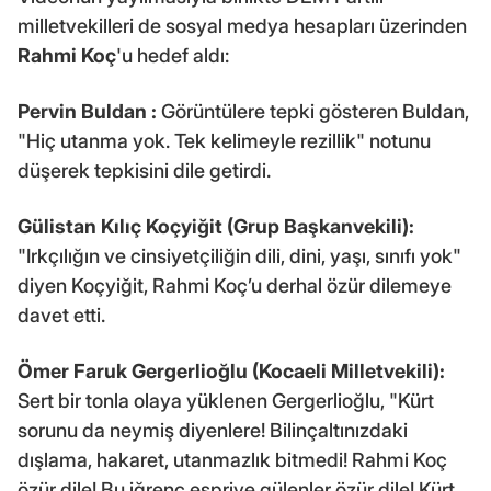
milletvekilleri de sosyal medya hesapları üzerinden
Rahmi Koç
'u hedef aldı:
Pervin Buldan
:
Görüntülere tepki gösteren Buldan,
"Hiç utanma yok. Tek kelimeyle rezillik" notunu
düşerek tepkisini dile getirdi.
Gülistan Kılıç Koçyiğit (Grup Başkanvekili):
"Irkçılığın ve cinsiyetçiliğin dili, dini, yaşı, sınıfı yok"
diyen Koçyiğit, Rahmi Koç’u derhal özür dilemeye
davet etti.
Ömer Faruk Gergerlioğlu (Kocaeli Milletvekili):
Sert bir tonla olaya yüklenen Gergerlioğlu, "Kürt
sorunu da neymiş diyenlere! Bilinçaltınızdaki
dışlama, hakaret, utanmazlık bitmedi! Rahmi Koç
özür dile! Bu iğrenç espriye gülenler özür dile! Kürt