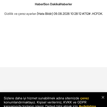
Haber
Son Dakika
Haberler
Gizlilik ve çerez ayarları
[Hata Bildir]
09.08.2026 10:28:12 #7.12# .HCFOK.
×
Sizlere daha iyi hizmet sunabilmek adına sitemizde
çerez
konumlandırmaktayız. Kişisel verileriniz, KVKK ve GDPR
kapsamında toplanıp işlenir. Detaylı bilgi almak için
Aydınlatma