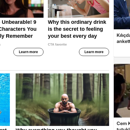
Kılıçd
anket
Cem K
tutuk