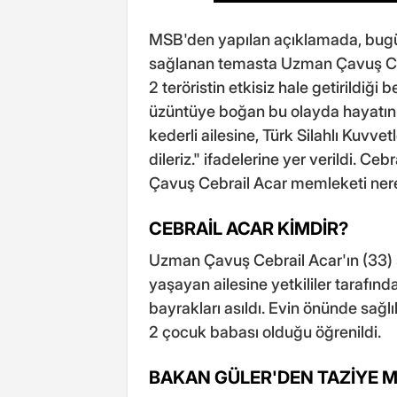
MSB'den yapılan açıklamada, bugü
sağlanan temasta Uzman Çavuş Ceb
2 teröristin etkisiz hale getirildiği b
üzüntüye boğan bu olayda hayatını
kederli ailesine, Türk Silahlı Kuvvetl
dileriz." ifadelerine yer verildi. 
Çavuş Cebrail Acar memleketi nere
CEBRAİL ACAR KİMDİR?
Uzman Çavuş Cebrail Acar'ın (33) ş
yaşayan ailesine yetkililer tarafınd
bayrakları asıldı. Evin önünde sağlık
2 çocuk babası olduğu öğrenildi.
BAKAN GÜLER'DEN TAZİYE M