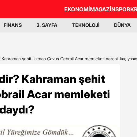
EKONOMİ
MAGAZİN
SPOR
KR
FİNANS
3. SAYFA
TEKNOLOJİ
DÜNYA
? Kahraman şehit Uzman Çavuş Cebrail Acar memleketi neresi, kaç yaşı
mdir? Kahraman şehit
rail Acar memleketi
ndaydı?