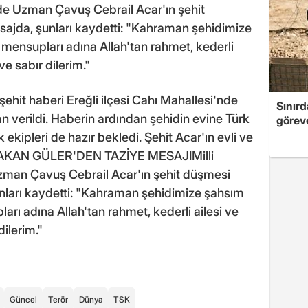
de Uzman Çavuş Cebrail Acar'ın şehit
ajda, şunları kaydetti: "Kahraman şehidimize
mensupları adına Allah'tan rahmet, kederli
ve sabır dilerim."
ehit haberi Ereğli ilçesi Cahı Mahallesi'nde
Sınırd
an verildi. Haberin ardından şehidin evine Türk
göreve
 ekipleri de hazır bekledi. Şehit Acar'ın evli ve
.BAKAN GÜLER'DEN TAZİYE MESAJIMilli
man Çavuş Cebrail Acar'ın şehit düşmesi
nları kaydetti: "Kahraman şehidimize şahsım
rı adına Allah'tan rahmet, kederli ailesi ve
dilerim."
Güncel
Terör
Dünya
TSK