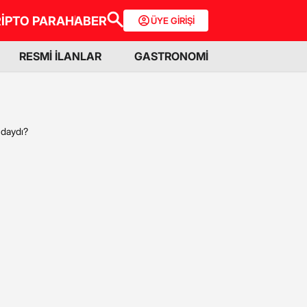
İPTO PARA
HABER
ÜYE GİRİŞİ
RESMİ İLANLAR
GASTRONOMİ
ndaydı?