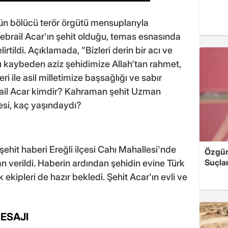
n bölücü terör örgütü mensuplarıyla
rail Acar'ın şehit olduğu, temas esnasında
elirtildi. Açıklamada, "Bizleri derin bir acı ve
 kaybeden aziz şehidimize Allah'tan rahmet,
eri ile asil milletimize başsağlığı ve sabır
Cebrail Acar kimdir? Kahraman şehit Uzman
si, kaç yaşındaydı?
ehit haberi Ereğli ilçesi Cahı Mahallesi'nde
Özgür 
Suçla
an verildi. Haberin ardından şehidin evine Türk
 ekipleri de hazır bekledi. Şehit Acar'ın evli ve
ESAJI