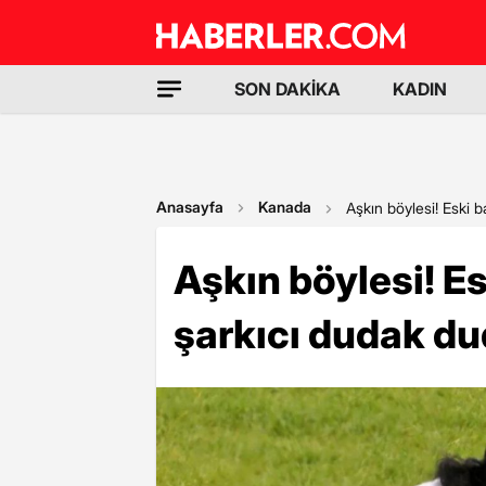
SON DAKİKA
KADIN
Anasayfa
Kanada
Aşkın böylesi! Eski 
Aşkın böylesi! E
şarkıcı dudak d