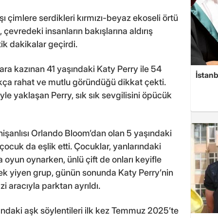
 çimlere serdikleri kırmızı-beyaz ekoseli örtü
 çevredeki insanların bakışlarına aldırış
 dakikalar geçirdi.
ara kazınan 41 yaşındaki Katy Perry ile 54
İstanb
kça rahat ve mutlu göründüğü dikkat çekti.
e yaklaşan Perry, sık sık sevgilisini öpücük
 nişanlısı Orlando Bloom’dan olan 5 yaşındaki
çocuk da eşlik etti. Çocuklar, yanlarındaki
oyun oynarken, ünlü çift de onları keyifle
mek yiyen grup, günün sonunda Katy Perry’nin
zi aracıyla parktan ayrıldı.
ndaki aşk söylentileri ilk kez Temmuz 2025’te