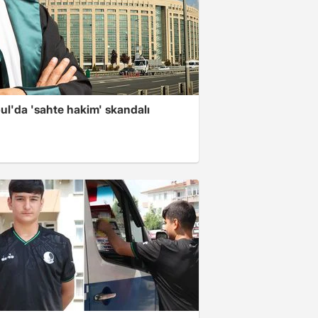
ul'da 'sahte hakim' skandalı