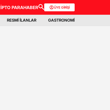
İPTO PARA
HABER
ÜYE GİRİŞİ
RESMİ İLANLAR
GASTRONOMİ