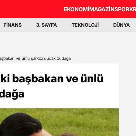
EKONOMİ
MAGAZİN
SPOR
KR
FİNANS
3. SAYFA
TEKNOLOJİ
DÜNYA
başbakan ve ünlü şarkıcı dudak dudağa
ski başbakan ve ünlü
udağa