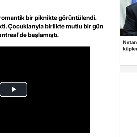
romantik bir piknikte görüntülendi.
kti. Çocuklarıyla birlikte mutlu bir gün
ontreal'de başlamıştı.
Netan
küple