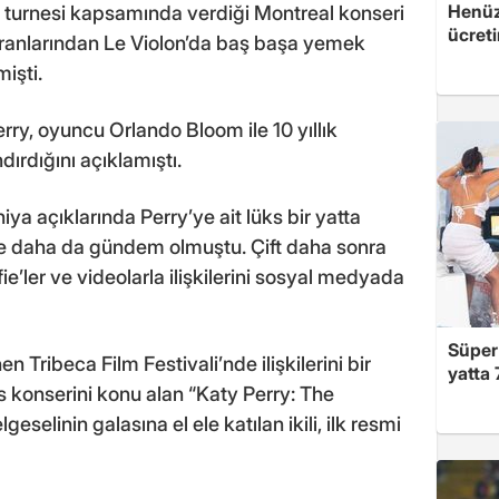
Henüz 
 turnesi kapsamında verdiği Montreal konseri
ücreti
toranlarından Le Violon’da baş başa yemek
işti.
ry, oyuncu Orlando Bloom ile 10 yıllık
ndırdığını açıklamıştı.
rniya açıklarında Perry’ye ait lüks bir yatta
e daha da gündem olmuştu. Çift daha sonra
fie’ler ve videolarla ilişkilerini sosyal medyada
Süper 
n Tribeca Film Festivali’nde ilişkilerini bir
yatta 
ris konserini konu alan “Katy Perry: The
eselinin galasına el ele katılan ikili, ilk resmi