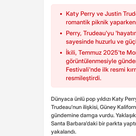
Katy Perry ve Justin Trud
romantik piknik yaparken 
Perry, Trudeau'yu 'hayatı
sayesinde huzurlu ve güçlü
İkili, Temmuz 2025'te Mo
görüntülenmesiyle gündeme
Festivali'nde ilk resmi kır
resmileştirdi.
Dünyaca ünlü pop yıldızı Katy Perr
Trudeau’nun ilişkisi, Güney Kalifor
gündemine damga vurdu. Yaklaşık bir
Santa Barbara’daki bir parkta yaptı
yakalandı.