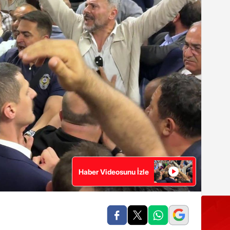
Haber Videosunu İzle