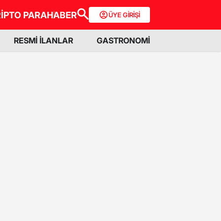
İPTO PARA
HABER
ÜYE GİRİŞİ
RESMİ İLANLAR
GASTRONOMİ