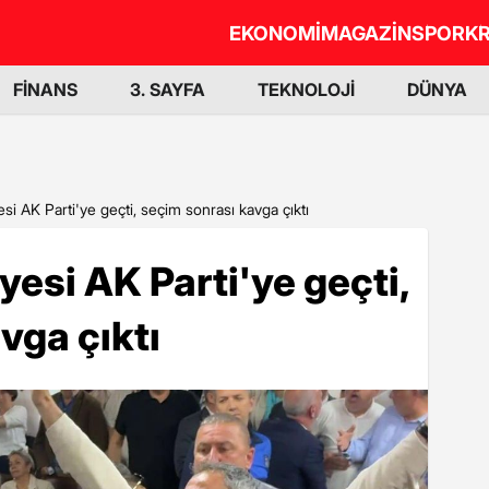
EKONOMİ
MAGAZİN
SPOR
KR
FİNANS
3. SAYFA
TEKNOLOJİ
DÜNYA
i AK Parti'ye geçti, seçim sonrası kavga çıktı
esi AK Parti'ye geçti,
vga çıktı