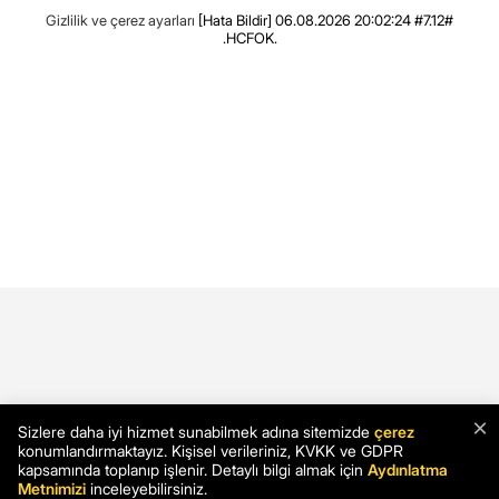
Gizlilik ve çerez ayarları
[Hata Bildir]
06.08.2026 20:02:24 #7.12#
.HCFOK.
×
Sizlere daha iyi hizmet sunabilmek adına sitemizde
çerez
konumlandırmaktayız. Kişisel verileriniz, KVKK ve GDPR
kapsamında toplanıp işlenir. Detaylı bilgi almak için
Aydınlatma
Metnimizi
inceleyebilirsiniz.