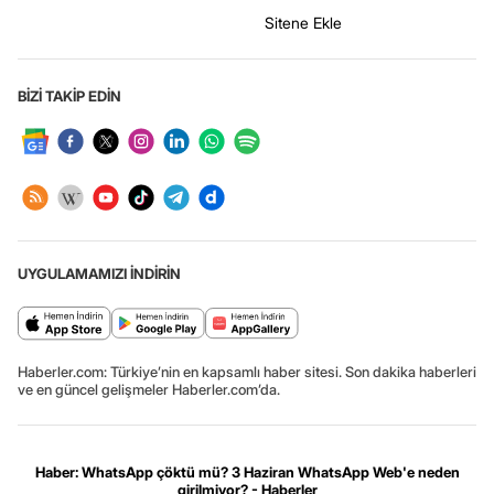
Sitene Ekle
BİZİ TAKİP EDİN
UYGULAMAMIZI İNDİRİN
Haberler.com: Türkiye’nin en kapsamlı haber sitesi. Son dakika haberleri
ve en güncel gelişmeler Haberler.com’da.
Haber: WhatsApp çöktü mü? 3 Haziran WhatsApp Web'e neden
girilmiyor? - Haberler