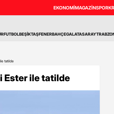
EKONOMİ
MAGAZİN
SPOR
KR
ÜR
FUTBOL
BEŞİKTAŞ
FENERBAHÇE
GALATASARAY
TRABZO
le tatilde
 Ester ile tatilde