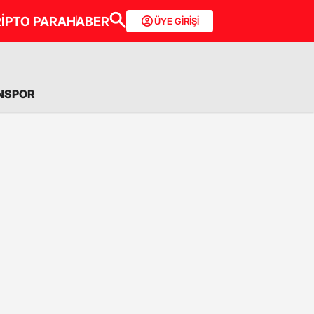
İPTO PARA
HABER
ÜYE GİRİŞİ
NSPOR