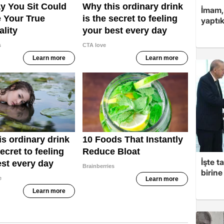
İmam,
yaptık
İşte t
birine 