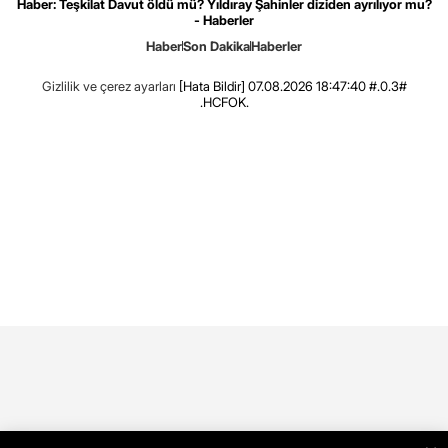
Haber: Teşkilat Davut öldü mü? Yıldıray Şahinler diziden ayrılıyor mu?
- Haberler
Haber
Son Dakika
Haberler
Gizlilik ve çerez ayarları
[Hata Bildir]
07.08.2026 18:47:40 #.0.3#
.HCFOK.