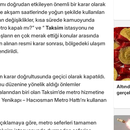
ımı doğrudan etkileyen önemli bir karar olarak
e akşam saatlerinde yoğun şekilde kullanılan
lan değişiklikler, kısa sürede kamuoyunda
ro kapalı mı?” ve “
Taksim
istasyonu ne
şların en çok merak ettiği konular arasında
dan alınan resmi karar sonrası, bölgedeki ulaşım
ndirildi.
n karar doğrultusunda geçici olarak kapatıldı.
amu düzenine yönelik aldığı önlemler
Altınd
larından biri olan Taksim’de metro hizmetine
gerçek
M2 Yenikapı – Hacıosman Metro Hattı’nı kullanan
 açıklamaya göre, metro seferleri tamamen