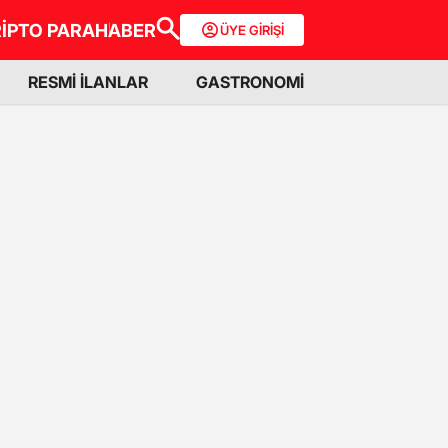
İPTO PARA
HABER
ÜYE GİRİŞİ
RESMİ İLANLAR
GASTRONOMİ