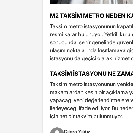
M2 TAKSİM METRO NEDEN KA
Taksim metro istasyonunun kapatılma
resmi karar bulunuyor. Yetkili kuru
sonucunda, şehir genelinde güvenlik
ulaşım noktalarında kısıtlamaya gi
istasyonu da geçici olarak hizmet dı
TAKSİM İSTASYONU NE ZAM
Taksim metro istasyonunun yeniden 
makamlardan kesin bir açıklama yapı
yapacağı yeni değerlendirmelere ve
ilerleyeceği ifade ediliyor. Bu nede
için net bir takvim bulunmuyor.
Dilara Yıldız