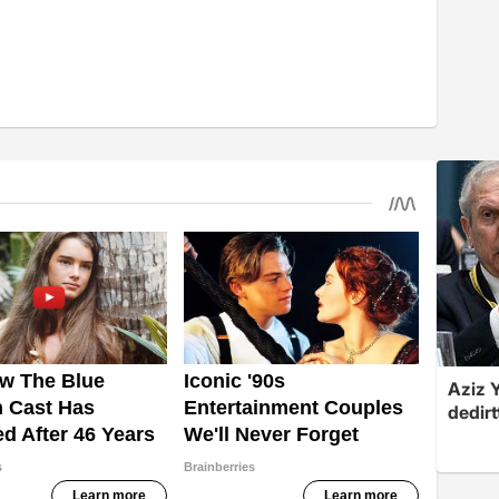
Aziz Y
dedirt