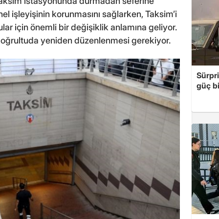
 Taksim istasyonunda durmadan seferine
el işleyişinin korunmasını sağlarken, Taksim’i
lar için önemli bir değişiklik anlamına geliyor.
 doğrultuda yeniden düzenlenmesi gerekiyor.
Sürpri
güç bi