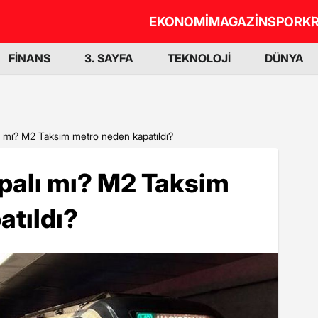
EKONOMİ
MAGAZİN
SPOR
KR
FİNANS
3. SAYFA
TEKNOLOJİ
DÜNYA
ı mı? M2 Taksim metro neden kapatıldı?
palı mı? M2 Taksim
atıldı?