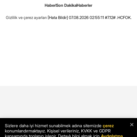
Haber
Son Dakika
Haberler
Gizlilik ve çerez ayarları
[Hata Bildir]
07.08.2026 02:55:11 #7.12# .HCFOK.
×
Sizlere daha iyi hizmet sunabilmek adına sitemizde
çerez
konumlandırmaktayız. Kişisel verileriniz, KVKK ve GDPR
kapsamında toplanıp işlenir. Detaylı bilgi almak için
Aydınlatma