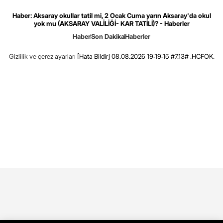
Haber: Aksaray okullar tatil mi, 2 Ocak Cuma yarın Aksaray'da okul
yok mu (AKSARAY VALİLİĞİ- KAR TATİLİ)? - Haberler
Haber
Son Dakika
Haberler
Gizlilik ve çerez ayarları
[Hata Bildir]
08.08.2026 19:19:15 #7.13# .HCFOK.