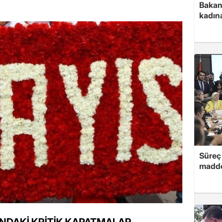
Bakan 
kadın
Süreç 
madde
NDAKİ KRİTİK KAPATMALAR