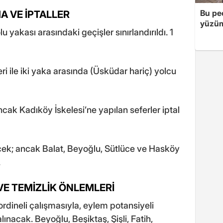
Bu peç
A VE İPTALLER
yüzüm
yakası arasındaki geçişler sınırlandırıldı. 1
eri ile iki yaka arasında (Üsküdar hariç) yolcu
cak Kadıköy İskelesi’ne yapılan seferler iptal
cek; ancak Balat, Beyoğlu, Sütlüce ve Hasköy
.
VE TEMİZLİK ÖNLEMLERİ
rdineli çalışmasıyla, eylem potansiyeli
alınacak. Beyoğlu, Beşiktaş, Şişli, Fatih,