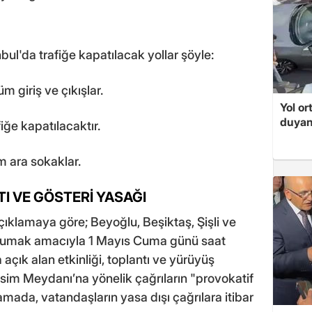
bul'da trafiğe kapatılacak yollar şöyle:
giriş ve çıkışlar.
Yol or
duyan
ğe kapatılacaktır.
m ara sokaklar.
I VE GÖSTERİ YASAĞI
çıklamaya göre; Beyoğlu, Beşiktaş, Şişli ve
korumak amacıyla 1 Mayıs Cuma günü saat
açık alan etkinliği, toplantı ve yürüyüş
ksim Meydanı’na yönelik çağrıların "provokatif
klamada, vatandaşların yasa dışı çağrılara itibar