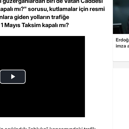
ği güzergahlardan biri de Vatan Caddesi
apalı mı?" sorusu, kutlamalar için resmi
lara giden yolların trafiğe
 1 Mayıs Taksim kapalı mı?
Erdoğa
imza a