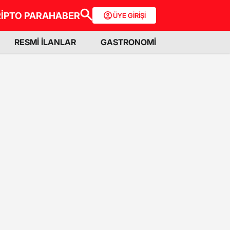
İPTO PARA
HABER
ÜYE GİRİŞİ
RESMİ İLANLAR
GASTRONOMİ