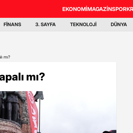
EKONOMİ
MAGAZİN
SPOR
KR
FİNANS
3. SAYFA
TEKNOLOJİ
DÜNYA
lı mı?
apalı mı?