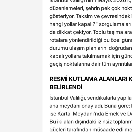
İstanbul Valiliği’nin 1 Mayıs 2026 i
düzenlemeleri, şehrin pek çok nokt
gösteriyor. Taksim ve çevresindeki 
hangi yollar kapalı?" sorgulamalar
da dikkat çekiyor. Toplu taşıma araç
rotalara yönlendirildiği bu özel gün
durumu ulaşım planlarını doğrudan
kapalı yollara takılmamak için gün
geçiş noktalarına dair tüm ayrıntıla
RESMİ KUTLAMA ALANLARI 
BELİRLENDİ
İstanbul Valiliği, sendikalarla yapı
ana meydanı onayladı. Buna göre;
ise Kartal Meydanı’nda Emek ve Da
Bu iki alan dışındaki izinsiz toplan
güçleri tarafından müsaade edilmeyec