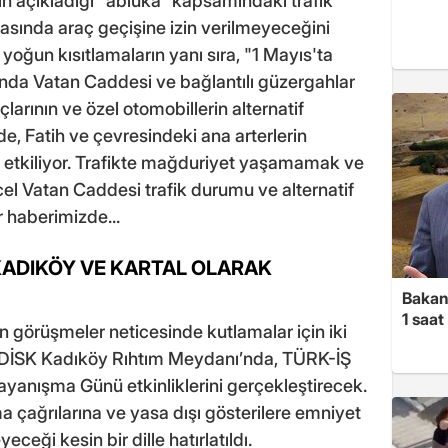
çin açıkladığı "abluka" kapsamındaki trafik
asında araç geçişine izin verilmeyeceğini
yoğun kısıtlamaların yanı sıra, "1 Mayıs'ta
ında Vatan Caddesi ve bağlantılı güzergahlar
larının ve özel otomobillerin alternatif
de, Fatih ve çevresindeki ana arterlerin
 etkiliyor. Trafikte mağduriyet yaşamamak ve
cel Vatan Caddesi trafik durumu ve alternatif
r haberimizde...
KADIKÖY VE KARTAL OLARAK
Bakan
1 saa
lan görüşmeler neticesinde kutlamalar için iki
 DİSK Kadıköy Rıhtım Meydanı’nda, TÜRK-İŞ
yanışma Günü etkinliklerini gerçekleştirecek.
ma çağrılarına ve yasa dışı gösterilere emniyet
eği kesin bir dille hatırlatıldı.