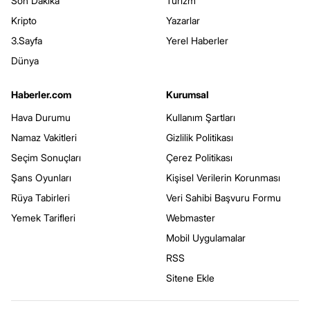
Son Dakika
Turizm
Kripto
Yazarlar
3.Sayfa
Yerel Haberler
Dünya
Haberler.com
Kurumsal
Hava Durumu
Kullanım Şartları
Namaz Vakitleri
Gizlilik Politikası
Seçim Sonuçları
Çerez Politikası
Şans Oyunları
Kişisel Verilerin Korunması
Rüya Tabirleri
Veri Sahibi Başvuru Formu
Yemek Tarifleri
Webmaster
Mobil Uygulamalar
RSS
Sitene Ekle