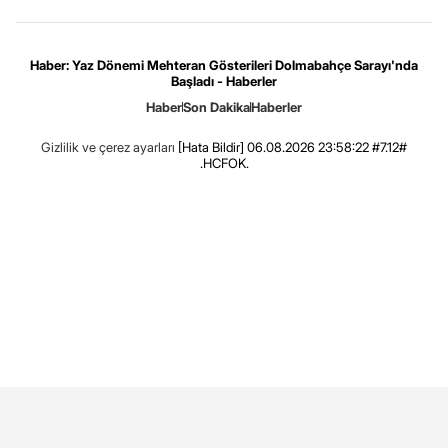
Haber: Yaz Dönemi Mehteran Gösterileri Dolmabahçe Sarayı'nda
Başladı - Haberler
Haber
Son Dakika
Haberler
Gizlilik ve çerez ayarları
[Hata Bildir]
06.08.2026 23:58:22 #7.12#
.HCFOK.