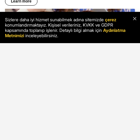
×
Sizlere daha iyi hizmet sunabilmek adına sitemizde
çerez
konumlandırmaktayız. Kişisel verileriniz, KVKK ve GDPR
kapsamında toplanıp işlenir. Detaylı bilgi almak için
Aydınlatma
Metnimizi
inceleyebilirsiniz.