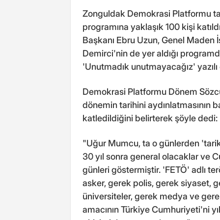
Zonguldak Demokrasi Platformu t
programına yaklaşık 100 kişi katıld
Başkanı Ebru Uzun, Genel Maden İş
Demirci'nin de yer aldığı progra
'Unutmadık unutmayacağız' yazılı ç
Demokrasi Platformu Dönem Sözc
dönemin tarihini aydınlatmasının b
katledildiğini belirterek şöyle dedi:
"Uğur Mumcu, ta o günlerden 'tarik
30 yıl sonra general olacaklar ve 
günleri göstermiştir. 'FETÖ' adlı te
asker, gerek polis, gerek siyaset, 
üniversiteler, gerek medya ve gere
amacının Türkiye Cumhuriyeti'ni 