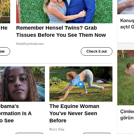
Konuşa
açtı! 
Çimle
görünt