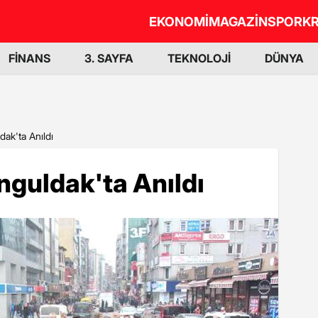
EKONOMİ
MAGAZİN
SPOR
KR
FİNANS
3. SAYFA
TEKNOLOJİ
DÜNYA
ak'ta Anıldı
guldak'ta Anıldı