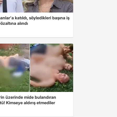
nlar'a katıldı, söyledikleri başına iş
Gözaltına alındı
rin üzerinde mide bulandıran
ü! Kimseye aldırış etmediler