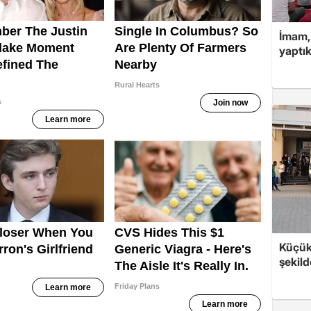
İmam,
yaptık
Küçük
şekild