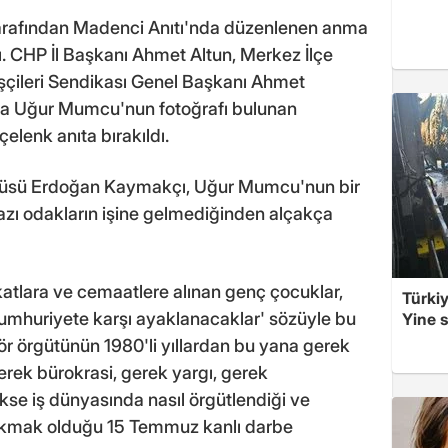
arafından Madenci Anıtı'nda düzenlenen anma
ı. CHP İl Başkanı Ahmet Altun, Merkez İlçe
çileri Sendikası Genel Başkanı Ahmet
mda Uğur Mumcu'nun fotoğrafı bulunan
elenk anıta bırakıldı.
üsü Erdoğan Kaymakçı, Uğur Mumcu'nun bir
azı odakların işine gelmediğinden alçakça
atlara ve cemaatlere alınan genç çocuklar,
Türkiy
Cumhuriyete karşı ayaklanacaklar' sözüyle bu
Yine s
rör örgütünün 1980'li yıllardan bu yana gerek
gerek bürokrasi, gerek yargı, gerek
kse iş dünyasında nasıl örgütlendiği ve
yıkmak olduğu 15 Temmuz kanlı darbe