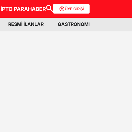
İPTO PARA
HABER
ÜYE GİRİŞİ
RESMİ İLANLAR
GASTRONOMİ