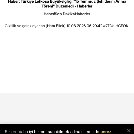
Haber: Türkiye Lefkoşa Büyükelçiliği "15 Temmuz Şehitlerini Anma
Töreni" Düzenledi - Haberler
Haber
Son Dakika
Haberler
Gizlilik ve çerez ayarları
[Hata Bildir]
10.08.2026 06:29:42 #7.12# .HCFOK.
×
Sizlere daha iyi hizmet sunabilmek adına sitemizde
çerez