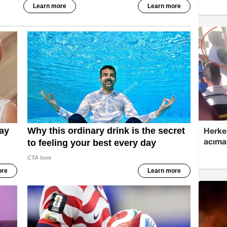
Herkes
acımas