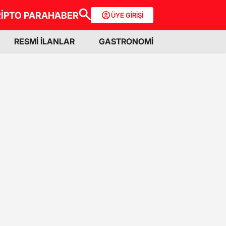
İPTO PARA
HABER
ÜYE GİRİŞİ
RESMİ İLANLAR
GASTRONOMİ