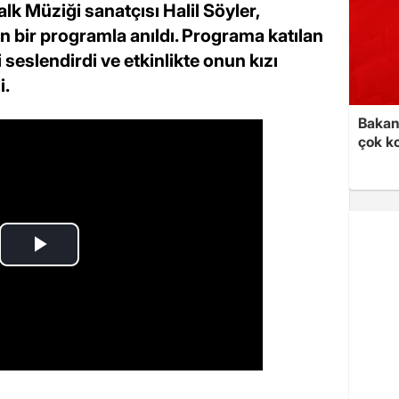
alk Müziği sanatçısı Halil Söyler,
en bir programla anıldı. Programa katılan
i seslendirdi ve etkinlikte onun kızı
i.
Bakan 
çok k