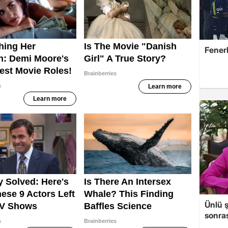
Fener
Ünlü ş
sonras