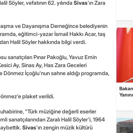
il Söyler, vefatının 62. yılında
Sivas
'ın Zara
dımlaşma ve Dayanışma Derneğince belediyenin
mda, eğitimci-yazar İsmail Hakkı Acar, taş
an Halil Söyler hakkında bilgi verdi.
su sanatçıları Pınar Pakoğlu, Yavuz Emin
Kesici Ay, Sinas Ay, Has Zara Geceleri
ne Dönmez İçoğlu'nun sahne aldığı programda,
Bakan
Yanın
önmez'e plaket verildi.
uhabirine, "Türk müziğine değerli eserler
i sanatçılarından Zaralı Halil Söyler'i, 1964
kaybettik.
Sivas
'ın zengin müzik kültürü