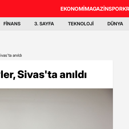
EKONOMİ
MAGAZİN
SPOR
KR
FİNANS
3. SAYFA
TEKNOLOJİ
DÜNYA
ivas'ta anıldı
er, Sivas'ta anıldı