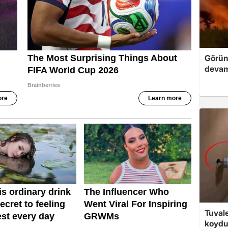
Görün
devam
Tuvale
koyd