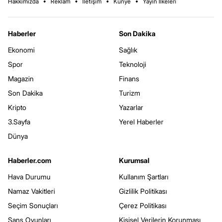
Hakkımızda
Reklam
İletişim
Künye
Yayın İlkeleri
Haberler
Son Dakika
Ekonomi
Sağlık
Spor
Teknoloji
Magazin
Finans
Son Dakika
Turizm
Kripto
Yazarlar
3.Sayfa
Yerel Haberler
Dünya
Haberler.com
Kurumsal
Hava Durumu
Kullanım Şartları
Namaz Vakitleri
Gizlilik Politikası
Seçim Sonuçları
Çerez Politikası
Şans Oyunları
Kişisel Verilerin Korunması