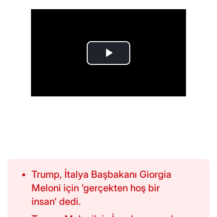
Trump, İtalya Başbakanı Giorgia
Meloni için 'gerçekten hoş bir
insan' dedi.