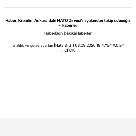
Haber: Kremlin: Ankara'daki NATO Zirvesi'ni yakından takip edeceğiz
- Haberler
Haber
Son Dakika
Haberler
Gizlilik ve çerez ayarları
[Hata Bildir]
08.08.2026 19:47:54 #.0.2#
.HCFOK.