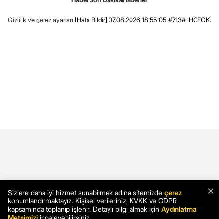
Gizlilik ve çerez ayarları
[Hata Bildir]
07.08.2026 18:55:05 #7.13# .HCFOK.
×
Sizlere daha iyi hizmet sunabilmek adına sitemizde
çerez
konumlandırmaktayız. Kişisel verileriniz, KVKK ve GDPR
kapsamında toplanıp işlenir. Detaylı bilgi almak için
Aydınlatma
Metnimizi
inceleyebilirsiniz.