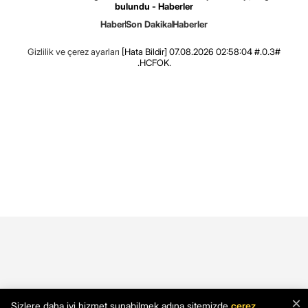
bulundu - Haberler
Haber
Son Dakika
Haberler
Gizlilik ve çerez ayarları
[Hata Bildir]
07.08.2026 02:58:04 #.0.3#
.HCFOK.
×
Sizlere daha iyi hizmet sunabilmek adına sitemizde
çerez