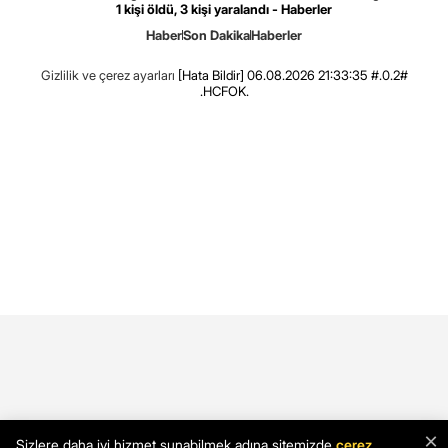
1 kişi öldü, 3 kişi yaralandı - Haberler
Haber
Son Dakika
Haberler
Gizlilik ve çerez ayarları
[Hata Bildir]
06.08.2026 21:33:35 #.0.2#
.HCFOK.
×
Sizlere daha iyi hizmet sunabilmek adına sitemizde
çerez